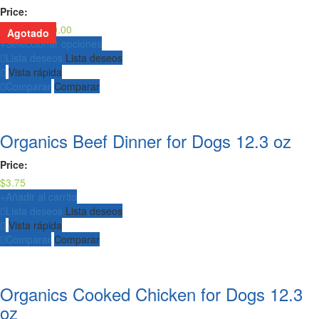
Price:
Rango
$
22.00
-
$
70.00
Agotado
de
+
Seleccionar opciones
precios:
Lista deseos
Lista deseos
desde
Vista rápida
$22.00
Comparar
Comparar
hasta
$70.00
Organics Beef Dinner for Dogs 12.3 oz
Price:
$
3.75
+
Añadir al carrito
Lista deseos
Lista deseos
Vista rápida
Comparar
Comparar
Organics Cooked Chicken for Dogs 12.3
oz