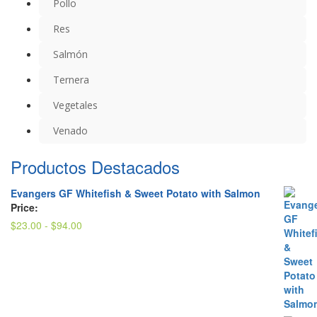
Pollo
Res
Salmón
Ternera
Vegetales
Venado
Productos Destacados
Evangers GF Whitefish & Sweet Potato with Salmon
Price:
Rango
$
23.00
-
$
94.00
de
precios:
desde
$23.00
hasta
$94.00