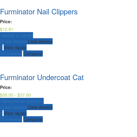
Furminator Nail Clippers
Price:
$
12.81
+
Añadir al carrito
Lista deseos
Lista deseos
Vista rápida
Comparar
Comparar
Furminator Undercoat Cat
Price:
Rango
$
35.00
-
$
37.00
de
+
Seleccionar opciones
precios:
Lista deseos
Lista deseos
desde
Vista rápida
$35.00
Comparar
Comparar
hasta
$37.00