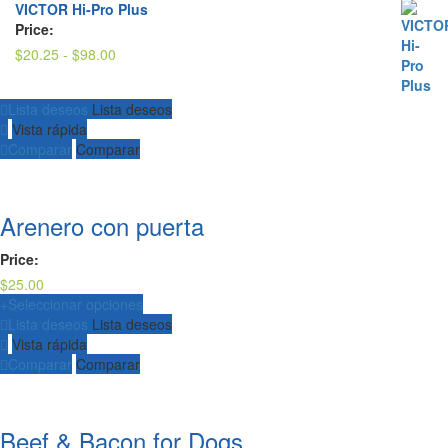
VICTOR Hi-Pro Plus
Price:
Rango
$
20.25
-
$
98.00
de
precios:
Lista deseos
Lista deseos
desde
Vista rápida
$20.25
Comparar
Comparar
hasta
$98.00
Arenero con puerta
Price:
$
25.00
+
Seleccionar opciones
Lista deseos
Lista deseos
Vista rápida
Comparar
Comparar
Beef & Bacon for Dogs