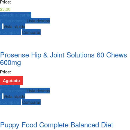
Price:
$
3.00
+
Añadir al carrito
Lista deseos
Lista deseos
Vista rápida
Comparar
Comparar
Prosense Hip & Joint Solutions 60 Chews
600mg
Price:
$
12.00
Agotado
+
Leer más
Lista deseos
Lista deseos
Vista rápida
Comparar
Comparar
Puppy Food Complete Balanced Diet