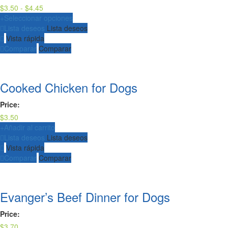
Rango
$
3.50
-
$
4.45
de
+
Seleccionar opciones
precios:
Lista deseos
Lista deseos
desde
Vista rápida
$3.50
Comparar
Comparar
hasta
$4.45
Cooked Chicken for Dogs
Price:
$
3.50
+
Añadir al carrito
Lista deseos
Lista deseos
Vista rápida
Comparar
Comparar
Evanger’s Beef Dinner for Dogs
Price:
$
3.70