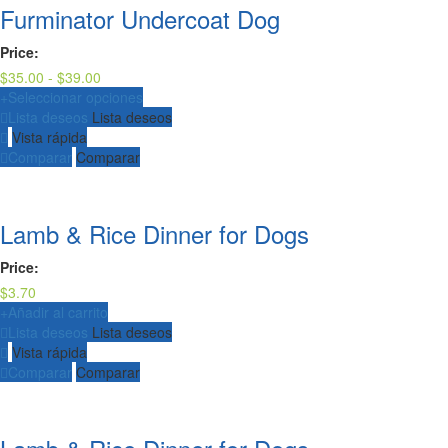
Furminator Undercoat Dog
Price:
Rango
$
35.00
-
$
39.00
de
+
Seleccionar opciones
precios:
Lista deseos
Lista deseos
desde
Vista rápida
$35.00
Comparar
Comparar
hasta
$39.00
Lamb & Rice Dinner for Dogs
Price:
$
3.70
+
Añadir al carrito
Lista deseos
Lista deseos
Vista rápida
Comparar
Comparar