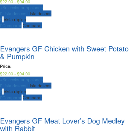
Rango
$
22.00
-
$
94.00
de
+
Seleccionar opciones
precios:
Lista deseos
Lista deseos
desde
Vista rápida
$22.00
Comparar
Comparar
hasta
$94.00
Evangers GF Chicken with Sweet Potato
& Pumpkin
Price:
Rango
$
22.00
-
$
94.00
de
+
Seleccionar opciones
precios:
Lista deseos
Lista deseos
desde
Vista rápida
$22.00
Comparar
Comparar
hasta
$94.00
Evangers GF Meat Lover’s Dog Medley
with Rabbit