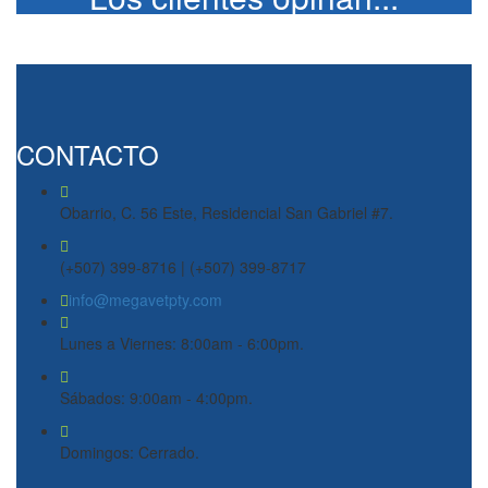
CONTACTO
Obarrio, C. 56 Este, Residencial San Gabriel #7.
(+507) 399-8716 | (+507) 399-8717
info@megavetpty.com
Lunes a Viernes: 8:00am - 6:00pm.
Sábados: 9:00am - 4:00pm.
Domingos: Cerrado.