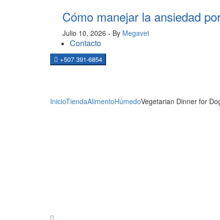
Cómo manejar la ansiedad por
Julio 10, 2026
- By
Megavet
Contacto
+507 391-6854
PRODUCTOS
Inicio
Tienda
Alimento
Húmedo
Vegetarian Dinner for Do