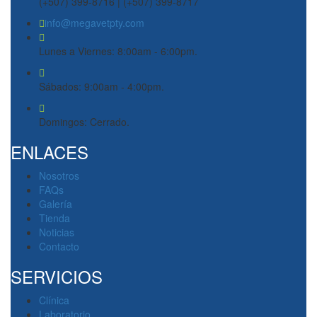
(+507) 399-8716 | (+507) 399-8717
info@megavetpty.com
Lunes a Viernes: 8:00am - 6:00pm.
Sábados: 9:00am - 4:00pm.
Domingos: Cerrado.
ENLACES
Nosotros
FAQs
Galería
Tienda
Noticias
Contacto
SERVICIOS
Clínica
Laboratorio