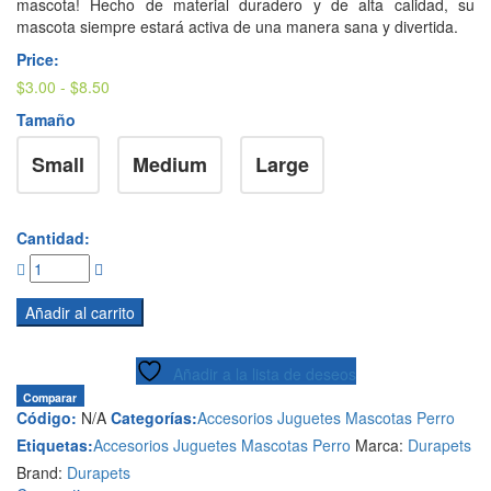
mascota! Hecho de material duradero y de alta calidad, su
mascota siempre estará activa de una manera sana y divertida.
Price:
Rango
$
3.00
-
$
8.50
de
Tamaño
precios:
desde
Small
Medium
Large
$3.00
hasta
$8.50
Cantidad:
Añadir al carrito
Añadir a la lista de deseos
Comparar
Código:
N/A
Categorías:
Accesorios
Juguetes
Mascotas
Perro
Etiquetas:
Accesorios
Juguetes
Mascotas
Perro
Marca:
Durapets
Brand:
Durapets