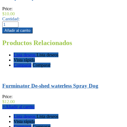
Price:
$
10.00
Cantidad:
Añadir al carrito
Productos Relacionados
Lista deseos
Lista deseos
Vista rápida
Comparar
Comparar
Furminator De-shed waterless Spray Dog
Price:
$
12.00
+
Añadir al carrito
Lista deseos
Lista deseos
Vista rápida
Comparar
Comparar