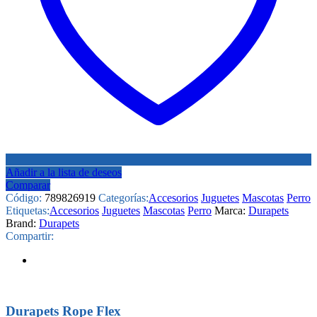
Añadir a la lista de deseos
Comparar
Código:
789826919
Categorías:
Accesorios
Juguetes
Mascotas
Perro
Etiquetas:
Accesorios
Juguetes
Mascotas
Perro
Marca:
Durapets
Brand:
Durapets
Compartir:
Durapets Rope Flex