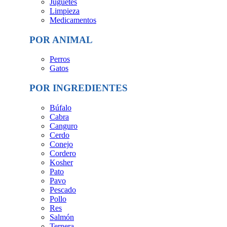
Juguetes
Limpieza
Medicamentos
POR ANIMAL
Perros
Gatos
POR INGREDIENTES
Búfalo
Cabra
Canguro
Cerdo
Conejo
Cordero
Kosher
Pato
Pavo
Pescado
Pollo
Res
Salmón
Ternera