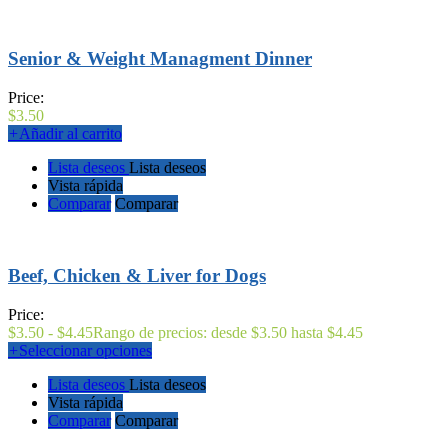
Senior & Weight Managment Dinner
Price:
$
3.50
+
Añadir al carrito
Lista deseos
Lista deseos
Vista rápida
Comparar
Comparar
Beef, Chicken & Liver for Dogs
Price:
$
3.50
-
$
4.45
Rango de precios: desde $3.50 hasta $4.45
+
Seleccionar opciones
Lista deseos
Lista deseos
Vista rápida
Comparar
Comparar