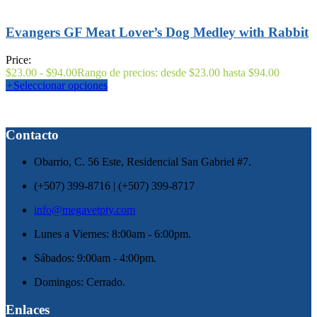
Evangers GF Meat Lover’s Dog Medley with Rabbit
Price:
$
23.00
-
$
94.00
Rango de precios: desde $23.00 hasta $94.00
+
Seleccionar opciones
Contacto
Obarrio, C. 56 Este, Residencial San Gabriel #7.
(+507) 399-8716 | (+507) 399-8717
info@megavetpty.com
Lunes a Viernes: 8:00am - 6:00pm.
Sábados: 9:00am - 4:00pm.
Domingos: Cerrado.
Enlaces