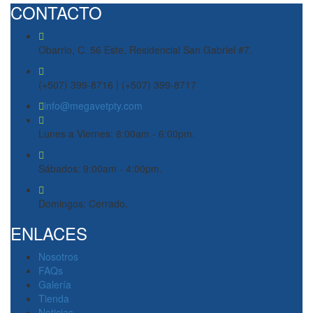
CONTACTO
Obarrio, C. 56 Este, Residencial San Gabriel #7.
(+507) 399-8716 | (+507) 399-8717
info@megavetpty.com
Lunes a Viernes: 8:00am - 6:00pm.
Sábados: 9:00am - 4:00pm.
Domingos: Cerrado.
ENLACES
Nosotros
FAQs
Galería
Tienda
Noticias