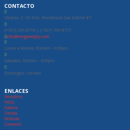
CONTACTO
Obarrio, C. 56 Este, Residencial San Gabriel #7.
(+507) 399-8716 | (+507) 399-8717
info@megavetpty.com
Lunes a Viernes: 8:00am - 6:00pm.
Sábados: 9:00am - 4:00pm.
Domingos: Cerrado.
ENLACES
Nosotros
FAQs
Galería
Tienda
Noticias
Contacto