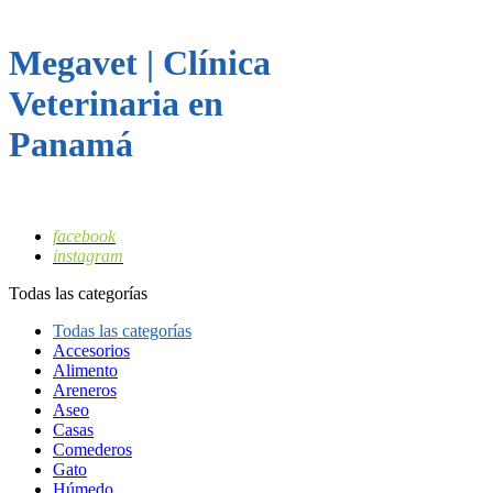
Megavet | Clínica
Veterinaria en
Panamá
facebook
instagram
Todas las categorías
Todas las categorías
Accesorios
Alimento
Areneros
Aseo
Casas
Comederos
Gato
Húmedo