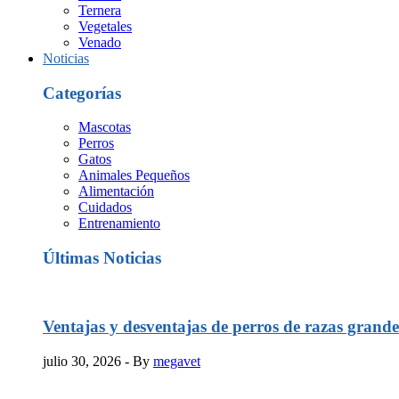
Ternera
Vegetales
Venado
Noticias
Categorías
Mascotas
Perros
Gatos
Animales Pequeños
Alimentación
Cuidados
Entrenamiento
Últimas Noticias
Ventajas y desventajas de perros de razas grande
julio 30, 2026
- By
megavet