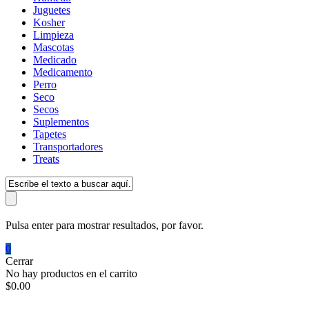
Juguetes
Kosher
Limpieza
Mascotas
Medicado
Medicamento
Perro
Seco
Secos
Suplementos
Tapetes
Transportadores
Treats
Pulsa enter para mostrar resultados, por favor.
0
Cerrar
No hay productos en el carrito
$
0.00