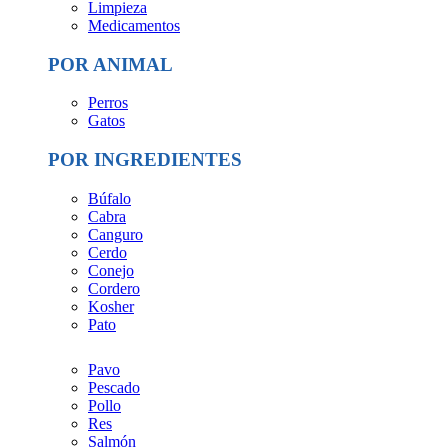
Limpieza
Medicamentos
POR ANIMAL
Perros
Gatos
POR INGREDIENTES
Búfalo
Cabra
Canguro
Cerdo
Conejo
Cordero
Kosher
Pato
Pavo
Pescado
Pollo
Res
Salmón