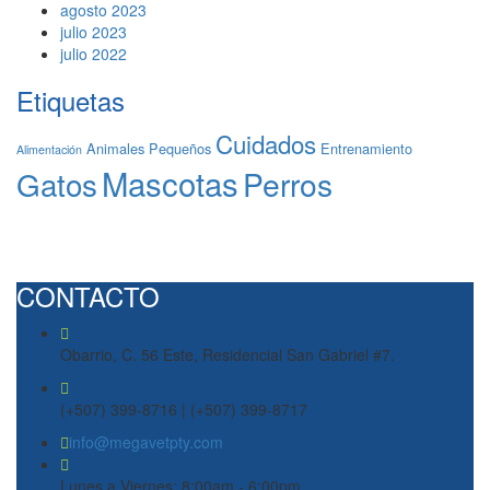
agosto 2023
julio 2023
julio 2022
Etiquetas
Cuidados
Animales Pequeños
Entrenamiento
Alimentación
Mascotas
Gatos
Perros
CONTACTO
Obarrio, C. 56 Este, Residencial San Gabriel #7.
(+507) 399-8716 | (+507) 399-8717
info@megavetpty.com
Lunes a Viernes: 8:00am - 6:00pm.