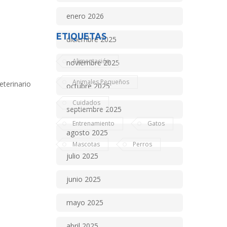
enero 2026
ETIQUETAS
diciembre 2025
Alimentación
noviembre 2025
Animales Pequeños
eterinario
octubre 2025
Cuidados
septiembre 2025
Entrenamiento
Gatos
agosto 2025
Mascotas
Perros
julio 2025
junio 2025
mayo 2025
abril 2025