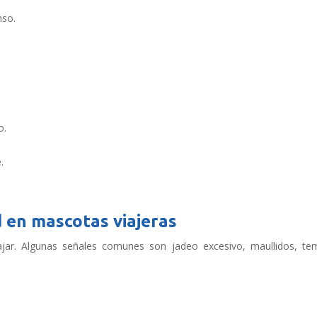
nso.
o.
.
d en mascotas viajeras
jar. Algunas señales comunes son jadeo excesivo, maullidos, te