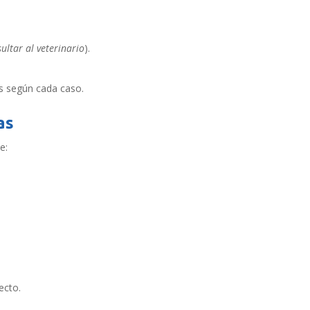
ultar al veterinario
).
s según cada caso.
as
e:
ecto.