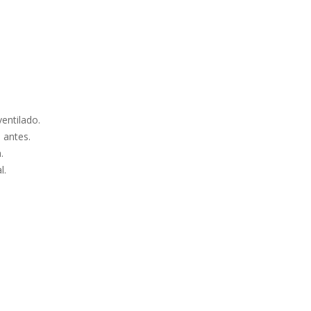
entilado.
 antes.
.
l.