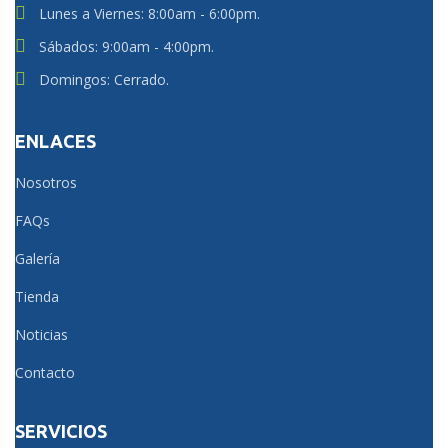
Lunes a Viernes: 8:00am - 6:00pm.
marzo 2025
Sábados: 9:00am - 4:00pm.
Domingos: Cerrado.
febrero 2025
enero 2025
ENLACES
diciembre 2024
Nosotros
FAQs
junio 2024
Galería
mayo 2024
Tienda
enero 2024
Noticias
diciembre 2023
Contacto
noviembre 2023
SERVICIOS