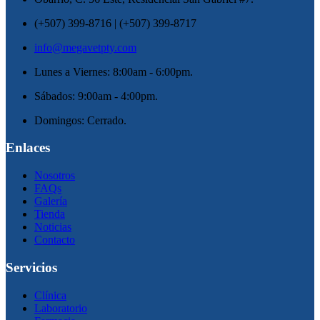
(+507) 399-8716 | (+507) 399-8717
info@megavetpty.com
Lunes a Viernes: 8:00am - 6:00pm.
Sábados: 9:00am - 4:00pm.
Domingos: Cerrado.
Enlaces
Nosotros
FAQs
Galería
Tienda
Noticias
Contacto
Servicios
Clínica
Laboratorio