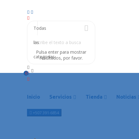
Todas
las
Pulsa enter para mostrar
categorías
resultados, por favor.
0
Inicio
Servicios
Tienda
Noticias
+507 391-6854