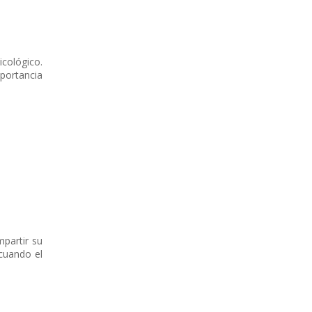
icológico.
mportancia
partir su
 cuando el