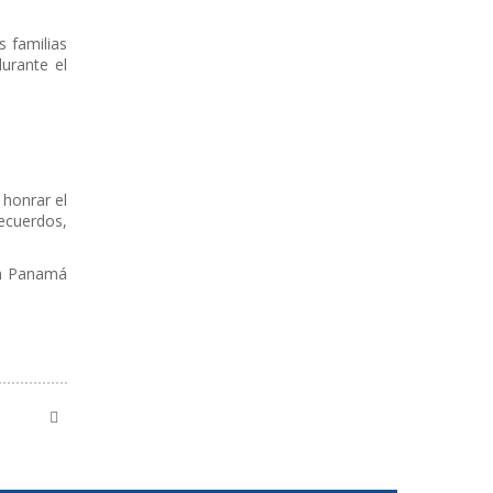
s familias
urante el
 honrar el
recuerdos,
 en Panamá