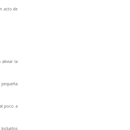
un acto de
liviar la
a pequeña
nal poco a
Incluirlos