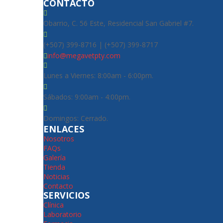
CONTACTO
Obarrio, C. 56 Este, Residencial San Gabriel #7.
(+507) 399-8716 | (+507) 399-8717
info@megavetpty.com
Lunes a Viernes: 8:00am - 6:00pm.
Sábados: 9:00am - 4:00pm.
Domingos: Cerrado.
ENLACES
Nosotros
FAQs
Galería
Tienda
Noticias
Contacto
SERVICIOS
Clínica
Laboratorio